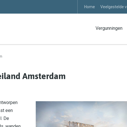
Home
Veelgestelde 
Vergunningen
am
 eiland Amsterdam
ontworpen
ast een
l. De
ds, wanden,