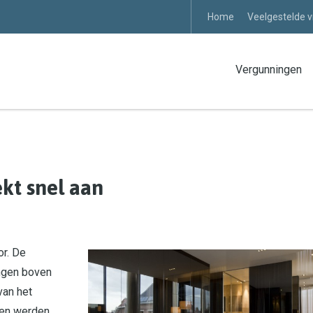
Home
Veelgestelde 
Vergunningen
kt snel aan
r. De
ingen boven
van het
 en werden